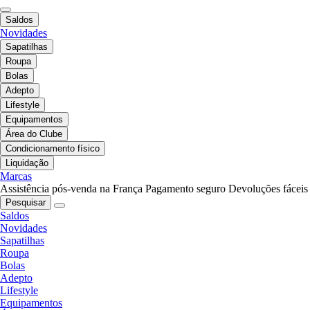
Saldos
Novidades
Sapatilhas
Roupa
Bolas
Adepto
Lifestyle
Equipamentos
Área do Clube
Condicionamento físico
Liquidação
Marcas
Assistência pós-venda na França
Pagamento seguro
Devoluções fáceis
Pesquisar
Saldos
Novidades
Sapatilhas
Roupa
Bolas
Adepto
Lifestyle
Equipamentos