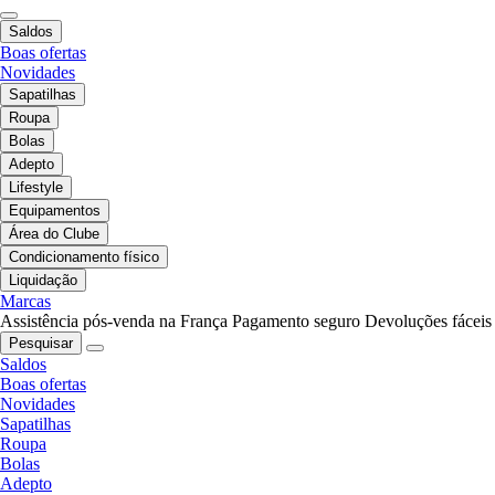
Saldos
Boas ofertas
Novidades
Sapatilhas
Roupa
Bolas
Adepto
Lifestyle
Equipamentos
Área do Clube
Condicionamento físico
Liquidação
Marcas
Assistência pós-venda na França
Pagamento seguro
Devoluções fáceis
Pesquisar
Saldos
Boas ofertas
Novidades
Sapatilhas
Roupa
Bolas
Adepto