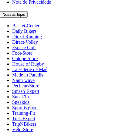
Nota de Privacidade
Nossas lojas
Basket-Center
Daily Bikers
Direct Running
Direct-Volley
Espace Golf
Foot-Store
Galope-Store
House of Rugby
La sellerie de Maé
Made in Paradis
Nauti-wave
Pecheur-Store
Smash-Expert
Sneak'In
Sneakids
Sport is good
Training-Fit
Trek-Expert
TripNBikers
Vélo-Store