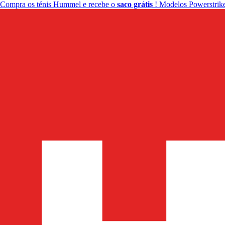
Compra os ténis Hummel e recebe o
saco grátis
! Modelos Powerstrike