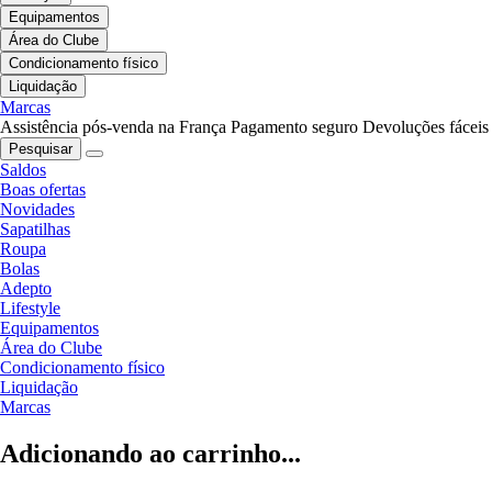
Equipamentos
Área do Clube
Condicionamento físico
Liquidação
Marcas
Assistência pós-venda na França
Pagamento seguro
Devoluções fáceis
Pesquisar
Saldos
Boas ofertas
Novidades
Sapatilhas
Roupa
Bolas
Adepto
Lifestyle
Equipamentos
Área do Clube
Condicionamento físico
Liquidação
Marcas
Adicionando ao carrinho...