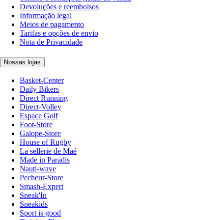
Devoluções e reembolsos
Informação legal
Meios de pagamento
Tarifas e opções de envio
Nota de Privacidade
Nossas lojas
Basket-Center
Daily Bikers
Direct Running
Direct-Volley
Espace Golf
Foot-Store
Galope-Store
House of Rugby
La sellerie de Maé
Made in Paradis
Nauti-wave
Pecheur-Store
Smash-Expert
Sneak'In
Sneakids
Sport is good