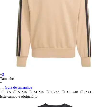
+3
Tamanho
*
Guia de tamanhos
XS
S
24h
M
24h
L
24h
XL
24h
2XL
Este campo é obrigatório