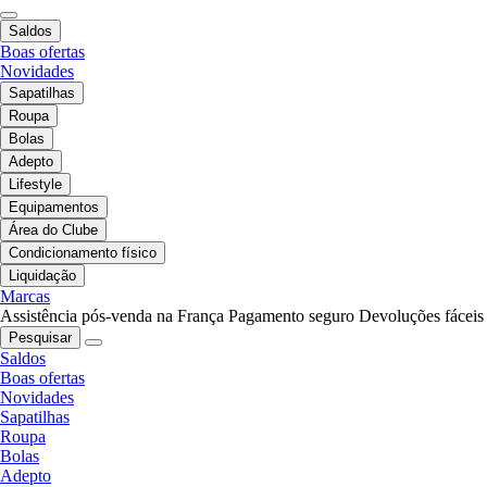
Saldos
Boas ofertas
Novidades
Sapatilhas
Roupa
Bolas
Adepto
Lifestyle
Equipamentos
Área do Clube
Condicionamento físico
Liquidação
Marcas
Assistência pós-venda na França
Pagamento seguro
Devoluções fáceis
Pesquisar
Saldos
Boas ofertas
Novidades
Sapatilhas
Roupa
Bolas
Adepto