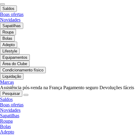
Saldos
Boas ofertas
Novidades
Sapatilhas
Roupa
Bolas
Adepto
Lifestyle
Equipamentos
Área do Clube
Condicionamento físico
Liquidação
Marcas
Assistência pós-venda na França
Pagamento seguro
Devoluções fáceis
Pesquisar
Saldos
Boas ofertas
Novidades
Sapatilhas
Roupa
Bolas
Adepto