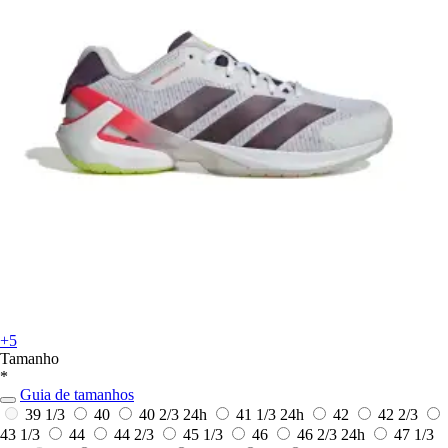
+5
Tamanho
*
Guia de tamanhos
39 1/3
40
40 2/3
24h
41 1/3
24h
42
42 2/3
43 1/3
44
44 2/3
45 1/3
46
46 2/3
24h
47 1/3