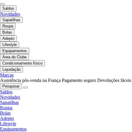
Saldos
Novidades
Sapatilhas
Roupa
Bolas
Adepto
Lifestyle
Equipamentos
Área do Clube
Condicionamento físico
Liquidação
Marcas
Assistência pós-venda na França
Pagamento seguro
Devoluções fáceis
Pesquisar
Saldos
Novidades
Sapatilhas
Roupa
Bolas
Adepto
Lifestyle
Equipamentos