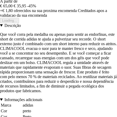
A partir de
€ 65,00
€ 35,95
-45%
+€ 1,80
oferecidos na sua proxima encomenda
Creditados apos a
validacao da sua encomenda
Loading...
Descrição
Que você corra pela medalha ou apenas para sentir as endorfinas, este
short de corrida adidas te ajuda a pulverizar seu recorde. O short
externo justo é combinado com um short interno para reduzir os atritos.
CLIMACOOL evacua o suor para te manter fresco e seco, ajudando
você a se concentrar no seu desempenho. E se você começar a ficar
cansado, recarregue suas energias com um dos géis que você pode
deslizar em um bolso. CLIMACOOL regula a umidade através de
materiais que rapidamente evaporam o suor. Suas fibras de secagem
rápida proporcionam uma sensação de frescor. Este produto é feito
com pelo menos 70 % de materiais reciclados. Ao reutilizar materiais já
criados, contribuímos para reduzir o desperdício e nossa dependência
de recursos limitados, a fim de diminuir a pegada ecológica dos
produtos que fabricamos.
Informações adicionais
Marca
adidas
Cor
preto
Cor
Preto