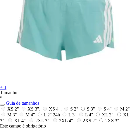
+-1
Tamanho
*
Guia de tamanhos
XS 2"
XS 3".
XS 4".
S 2"
S 3"
S 4"
M 2"
M 3"
M 4"
L 2"
24h
L 3"
L 4"
XL 2".
XL
3".
XL 4".
2XL 3".
2XL 4".
2XS 2"
2XS 3".
Este campo é obrigatório