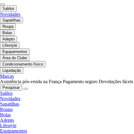
Saldos
Novidades
Sapatilhas
Roupa
Bolas
Adepto
Lifestyle
Equipamentos
Área do Clube
Condicionamento físico
Liquidação
Marcas
Assistência pós-venda na França
Pagamento seguro
Devoluções fáceis
Pesquisar
Saldos
Novidades
Sapatilhas
Roupa
Bolas
Adepto
Lifestyle
Equipamentos