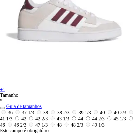
+1
Tamanho
*
Guia de tamanhos
36
37 1/3
38
38 2/3
39 1/3
40
40 2/3
41 1/3
42
42 2/3
43 1/3
44
44 2/3
45 1/3
46
46 2/3
47 1/3
48
48 2/3
49 1/3
Este campo é obrigatório