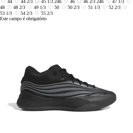
44
44 2/3
45 1/3
24h
46
46 2/3
24h
47 1/3
48
48 2/3
49 1/3
50
50 2/3
51 1/3
52 2/3
53 1/3
54 2/3
55 2/3
Este campo é obrigatório