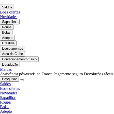
Saldos
Boas ofertas
Novidades
Sapatilhas
Roupa
Bolas
Adepto
Lifestyle
Equipamentos
Área do Clube
Condicionamento físico
Liquidação
Marcas
Assistência pós-venda na França
Pagamento seguro
Devoluções fáceis
Pesquisar
Saldos
Boas ofertas
Novidades
Sapatilhas
Roupa
Bolas
Adepto