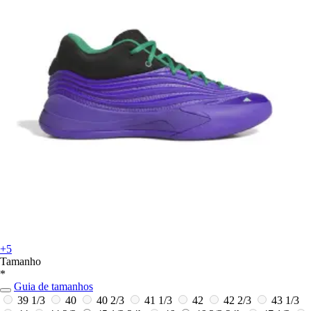
+5
Tamanho
*
Guia de tamanhos
39 1/3
40
40 2/3
41 1/3
42
42 2/3
43 1/3