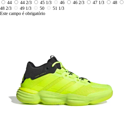
44
44 2/3
45 1/3
46
46 2/3
47 1/3
48
48 2/3
49 1/3
50
51 1/3
Este campo é obrigatório