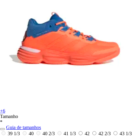
+6
Tamanho
*
Guia de tamanhos
39 1/3
40
40 2/3
41 1/3
42
42 2/3
43 1/3