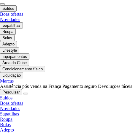
Saldos
Boas ofertas
Novidades
Sapatilhas
Roupa
Bolas
Adepto
Lifestyle
Equipamentos
Área do Clube
Condicionamento físico
Liquidação
Marcas
Assistência pós-venda na França
Pagamento seguro
Devoluções fáceis
Pesquisar
Saldos
Boas ofertas
Novidades
Sapatilhas
Roupa
Bolas
Adepto