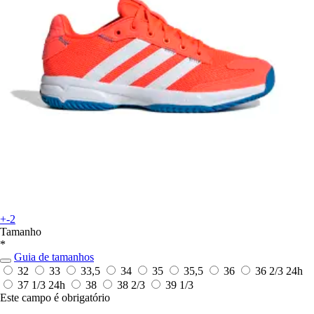
+-2
Tamanho
*
Guia de tamanhos
32
33
33,5
34
35
35,5
36
36 2/3
24h
37 1/3
24h
38
38 2/3
39 1/3
Este campo é obrigatório