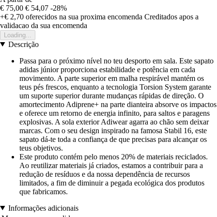
€ 75,00
€ 54,07
-28%
+€ 2,70
oferecidos na sua proxima encomenda
Creditados apos a
validacao da sua encomenda
Loading...
Descrição
Passa para o próximo nível no teu desporto em sala. Este sapato
adidas júnior proporciona estabilidade e potência em cada
movimento. A parte superior em malha respirável mantém os
teus pés frescos, enquanto a tecnologia Torsion System garante
um suporte superior durante mudanças rápidas de direção. O
amortecimento Adiprene+ na parte dianteira absorve os impactos
e oferece um retorno de energia infinito, para saltos e paragens
explosivas. A sola exterior Adiwear agarra ao chão sem deixar
marcas. Com o seu design inspirado na famosa Stabil 16, este
sapato dá-te toda a confiança de que precisas para alcançar os
teus objetivos.
Este produto contém pelo menos 20% de materiais reciclados.
Ao reutilizar materiais já criados, estamos a contribuir para a
redução de resíduos e da nossa dependência de recursos
limitados, a fim de diminuir a pegada ecológica dos produtos
que fabricamos.
Informações adicionais