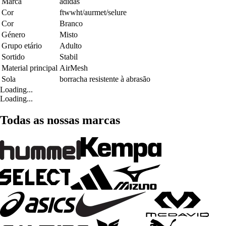
Marca
adidas
Cor
ftwwht/aurmet/selure
Cor
Branco
Género
Misto
Grupo etário
Adulto
Sortido
Stabil
Material principal
AirMesh
Sola
borracha resistente à abrasão
Loading...
Loading...
Todas as nossas marcas