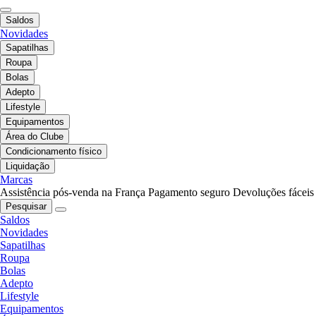
Saldos
Novidades
Sapatilhas
Roupa
Bolas
Adepto
Lifestyle
Equipamentos
Área do Clube
Condicionamento físico
Liquidação
Marcas
Assistência pós-venda na França
Pagamento seguro
Devoluções fáceis
Pesquisar
Saldos
Novidades
Sapatilhas
Roupa
Bolas
Adepto
Lifestyle
Equipamentos