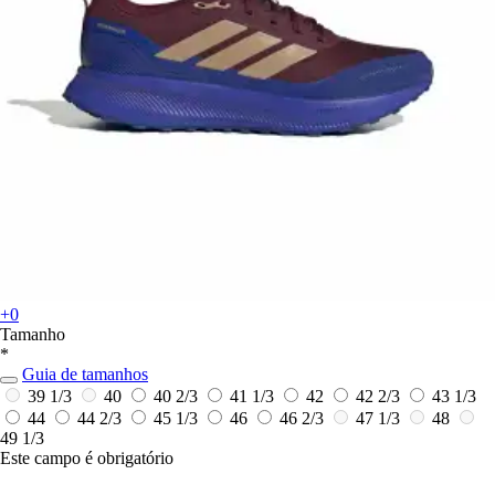
+0
Tamanho
*
Guia de tamanhos
39 1/3
40
40 2/3
41 1/3
42
42 2/3
43 1/3
44
44 2/3
45 1/3
46
46 2/3
47 1/3
48
49 1/3
Este campo é obrigatório