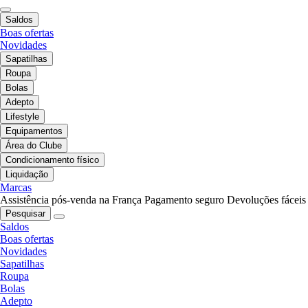
Saldos
Boas ofertas
Novidades
Sapatilhas
Roupa
Bolas
Adepto
Lifestyle
Equipamentos
Área do Clube
Condicionamento físico
Liquidação
Marcas
Assistência pós-venda na França
Pagamento seguro
Devoluções fáceis
Pesquisar
Saldos
Boas ofertas
Novidades
Sapatilhas
Roupa
Bolas
Adepto