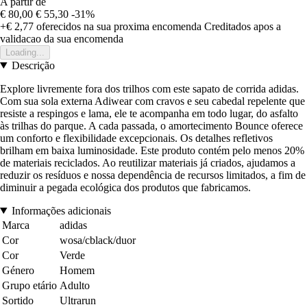
A partir de
€ 80,00
€ 55,30
-31%
+€ 2,77
oferecidos na sua proxima encomenda
Creditados apos a
validacao da sua encomenda
Loading...
Descrição
Explore livremente fora dos trilhos com este sapato de corrida adidas.
Com sua sola externa Adiwear com cravos e seu cabedal repelente que
resiste a respingos e lama, ele te acompanha em todo lugar, do asfalto
às trilhas do parque. A cada passada, o amortecimento Bounce oferece
um conforto e flexibilidade excepcionais. Os detalhes refletivos
brilham em baixa luminosidade. Este produto contém pelo menos 20%
de materiais reciclados. Ao reutilizar materiais já criados, ajudamos a
reduzir os resíduos e nossa dependência de recursos limitados, a fim de
diminuir a pegada ecológica dos produtos que fabricamos.
Informações adicionais
Marca
adidas
Cor
wosa/cblack/duor
Cor
Verde
Género
Homem
Grupo etário
Adulto
Sortido
Ultrarun