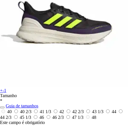
+-1
Tamanho
*
Guia de tamanhos
40
40 2/3
41 1/3
42
42 2/3
43 1/3
44
44 2/3
45 1/3
46
46 2/3
47 1/3
48
Este campo é obrigatório