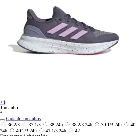
+4
Tamanho
*
Guia de tamanhos
36 2/3
37 1/3
38
24h
38 2/3
24h
39 1/3
24h
40
24h
40 2/3
24h
41 1/3
24h
42