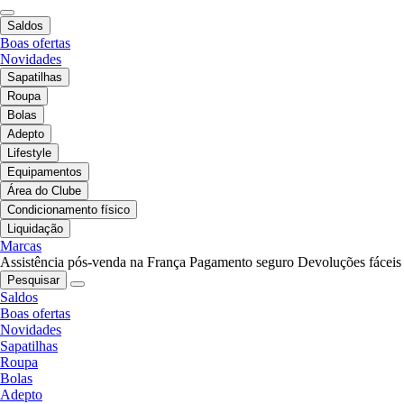
Saldos
Boas ofertas
Novidades
Sapatilhas
Roupa
Bolas
Adepto
Lifestyle
Equipamentos
Área do Clube
Condicionamento físico
Liquidação
Marcas
Assistência pós-venda na França
Pagamento seguro
Devoluções fáceis
Pesquisar
Saldos
Boas ofertas
Novidades
Sapatilhas
Roupa
Bolas
Adepto