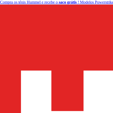
Compra os ténis Hummel e recebe o
saco grátis
! Modelos Powerstrike