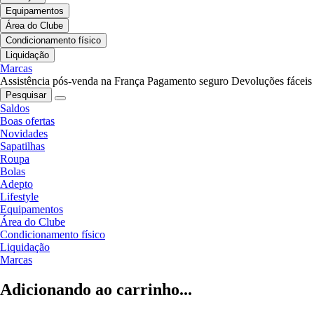
Equipamentos
Área do Clube
Condicionamento físico
Liquidação
Marcas
Assistência pós-venda na França
Pagamento seguro
Devoluções fáceis
Pesquisar
Saldos
Boas ofertas
Novidades
Sapatilhas
Roupa
Bolas
Adepto
Lifestyle
Equipamentos
Área do Clube
Condicionamento físico
Liquidação
Marcas
Adicionando ao carrinho...