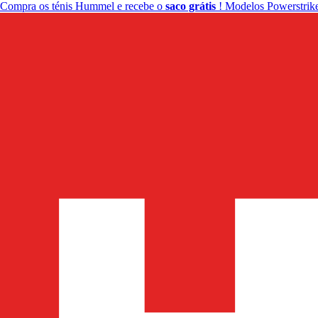
Compra os ténis Hummel e recebe o
saco grátis
! Modelos Powerstrike