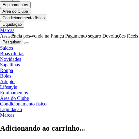
Equipamentos
Área do Clube
Condicionamento físico
Liquidação
Marcas
Assistência pós-venda na França
Pagamento seguro
Devoluções fáceis
Pesquisar
Saldos
Boas ofertas
Novidades
Sapatilhas
Roupa
Bolas
Adepto
Lifestyle
Equipamentos
Área do Clube
Condicionamento físico
Liquidação
Marcas
Adicionando ao carrinho...