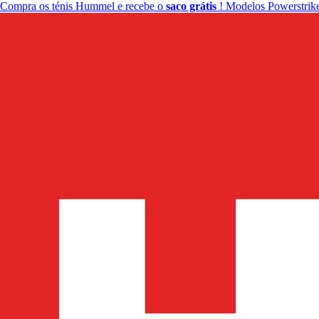
Compra os ténis Hummel e recebe o
saco grátis
! Modelos Powerstrike