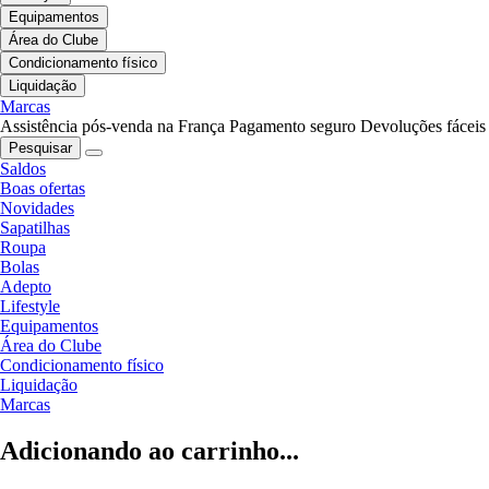
Equipamentos
Área do Clube
Condicionamento físico
Liquidação
Marcas
Assistência pós-venda na França
Pagamento seguro
Devoluções fáceis
Pesquisar
Saldos
Boas ofertas
Novidades
Sapatilhas
Roupa
Bolas
Adepto
Lifestyle
Equipamentos
Área do Clube
Condicionamento físico
Liquidação
Marcas
Adicionando ao carrinho...