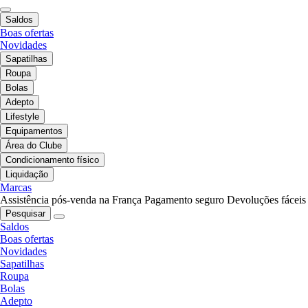
Saldos
Boas ofertas
Novidades
Sapatilhas
Roupa
Bolas
Adepto
Lifestyle
Equipamentos
Área do Clube
Condicionamento físico
Liquidação
Marcas
Assistência pós-venda na França
Pagamento seguro
Devoluções fáceis
Pesquisar
Saldos
Boas ofertas
Novidades
Sapatilhas
Roupa
Bolas
Adepto