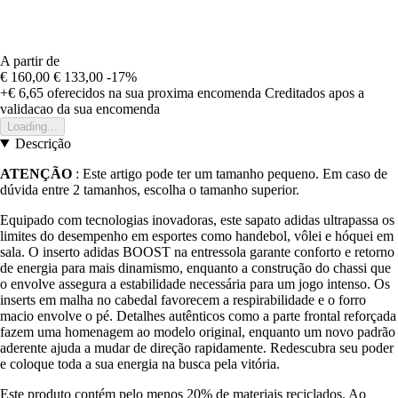
A partir de
€ 160,00
€ 133,00
-17%
+€ 6,65
oferecidos na sua proxima encomenda
Creditados apos a
validacao da sua encomenda
Loading...
Descrição
ATENÇÃO
: Este artigo pode ter um tamanho pequeno. Em caso de
dúvida entre 2 tamanhos, escolha o tamanho superior.
Equipado com tecnologias inovadoras, este sapato adidas ultrapassa os
limites do desempenho em esportes como handebol, vôlei e hóquei em
sala. O inserto adidas BOOST na entressola garante conforto e retorno
de energia para mais dinamismo, enquanto a construção do chassi que
o envolve assegura a estabilidade necessária para um jogo intenso. Os
inserts em malha no cabedal favorecem a respirabilidade e o forro
macio envolve o pé. Detalhes autênticos como a parte frontal reforçada
fazem uma homenagem ao modelo original, enquanto um novo padrão
aderente ajuda a mudar de direção rapidamente. Redescubra seu poder
e coloque toda a sua energia na busca pela vitória.
Este produto contém pelo menos 20% de materiais reciclados. Ao