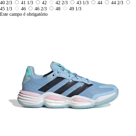
40 2/3
41 1/3
42
42 2/3
43 1/3
44
44 2/3
45 1/3
46
46 2/3
48
49 1/3
Este campo é obrigatório