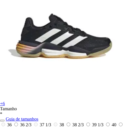
+6
Tamanho
*
Guia de tamanhos
36
36 2/3
37 1/3
38
38 2/3
39 1/3
40