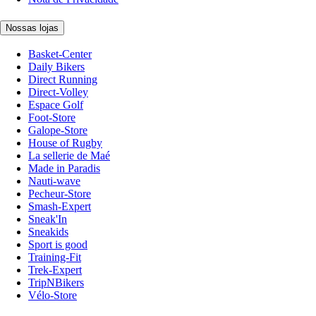
Nossas lojas
Basket-Center
Daily Bikers
Direct Running
Direct-Volley
Espace Golf
Foot-Store
Galope-Store
House of Rugby
La sellerie de Maé
Made in Paradis
Nauti-wave
Pecheur-Store
Smash-Expert
Sneak'In
Sneakids
Sport is good
Training-Fit
Trek-Expert
TripNBikers
Vélo-Store