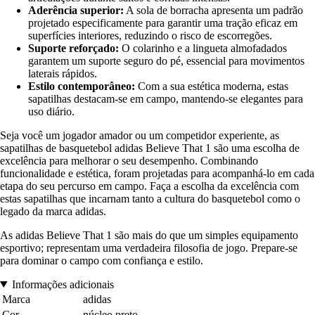
Aderência superior:
A sola de borracha apresenta um padrão
projetado especificamente para garantir uma tração eficaz em
superfícies interiores, reduzindo o risco de escorregões.
Suporte reforçado:
O colarinho e a lingueta almofadados
garantem um suporte seguro do pé, essencial para movimentos
laterais rápidos.
Estilo contemporâneo:
Com a sua estética moderna, estas
sapatilhas destacam-se em campo, mantendo-se elegantes para
uso diário.
Seja você um jogador amador ou um competidor experiente, as
sapatilhas de basquetebol adidas Believe That 1 são uma escolha de
excelência para melhorar o seu desempenho. Combinando
funcionalidade e estética, foram projetadas para acompanhá-lo em cada
etapa do seu percurso em campo. Faça a escolha da excelência com
estas sapatilhas que incarnam tanto a cultura do basquetebol como o
legado da marca adidas.
As adidas Believe That 1 são mais do que um simples equipamento
esportivo; representam uma verdadeira filosofia de jogo. Prepare-se
para dominar o campo com confiança e estilo.
Informações adicionais
Marca
adidas
Cor
núcleo preto