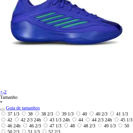
+-2
Tamanho
*
Guia de tamanhos
37 1/3
38
38 2/3
39 1/3
40
40 2/3
41 1/3
42
42 2/3
24h
43 1/3
24h
44
44 2/3
24h
45 1/3
46
24h
46 2/3
47 1/3
48
48 2/3
49 1/3
50
50 2/3
51 1/3
52 2/3