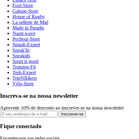
Foot-Store
Galope-Store
House of Rugby
La sellerie de Maé
Made in Paradis
Nauti-wave
Pecheur-Store
Smash-Expert
Sneak'In
Sneakids
Sport is good
Training-Fit
Trek-Expert
TripNBikers
Vélo-Store
Inscreva-se na nossa newsletter
Aproveite 10% de desconto ao inscrever-se na nossa newsletter
Inscrever-se
Fique conectado
Encontre-nos nas redes sociais