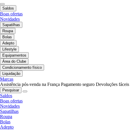
Saldos
Boas ofertas
Novidades
Sapatilhas
Roupa
Bolas
Adepto
Lifestyle
Equipamentos
Área do Clube
Condicionamento físico
Liquidação
Marcas
Assistência pós-venda na França
Pagamento seguro
Devoluções fáceis
Pesquisar
Saldos
Boas ofertas
Novidades
Sapatilhas
Roupa
Bolas
Adepto