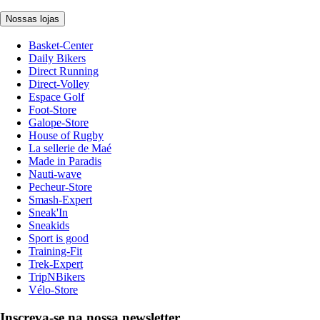
Nossas lojas
Basket-Center
Daily Bikers
Direct Running
Direct-Volley
Espace Golf
Foot-Store
Galope-Store
House of Rugby
La sellerie de Maé
Made in Paradis
Nauti-wave
Pecheur-Store
Smash-Expert
Sneak'In
Sneakids
Sport is good
Training-Fit
Trek-Expert
TripNBikers
Vélo-Store
Inscreva-se na nossa newsletter