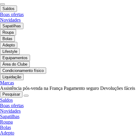
Saldos
Boas ofertas
Novidades
Sapatilhas
Roupa
Bolas
Adepto
Lifestyle
Equipamentos
Área do Clube
Condicionamento físico
Liquidação
Marcas
Assistência pós-venda na França
Pagamento seguro
Devoluções fáceis
Pesquisar
Saldos
Boas ofertas
Novidades
Sapatilhas
Roupa
Bolas
Adepto