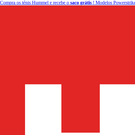
Compra os ténis Hummel e recebe o
saco grátis
! Modelos Powerstrike