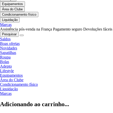
Equipamentos
Área do Clube
Condicionamento físico
Liquidação
Marcas
Assistência pós-venda na França
Pagamento seguro
Devoluções fáceis
Pesquisar
Saldos
Boas ofertas
Novidades
Sapatilhas
Roupa
Bolas
Adepto
Lifestyle
Equipamentos
Área do Clube
Condicionamento físico
Liquidação
Marcas
Adicionando ao carrinho...