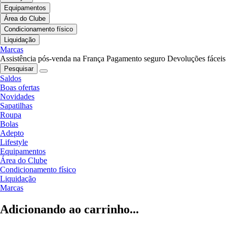
Equipamentos
Área do Clube
Condicionamento físico
Liquidação
Marcas
Assistência pós-venda na França
Pagamento seguro
Devoluções fáceis
Pesquisar
Saldos
Boas ofertas
Novidades
Sapatilhas
Roupa
Bolas
Adepto
Lifestyle
Equipamentos
Área do Clube
Condicionamento físico
Liquidação
Marcas
Adicionando ao carrinho...