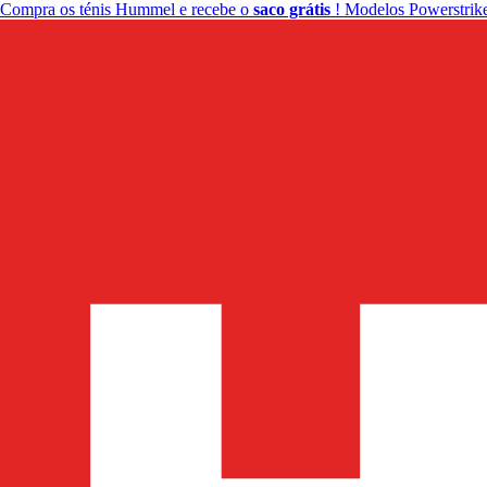
Compra os ténis Hummel e recebe o
saco grátis
! Modelos Powerstrike