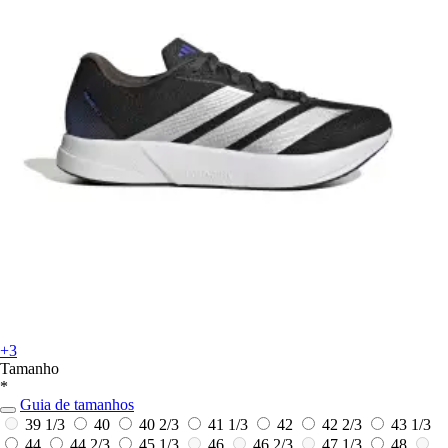
+3
Tamanho
*
Guia de tamanhos
39 1/3
40
40 2/3
41 1/3
42
42 2/3
43 1/3
44
44 2/3
45 1/3
46
46 2/3
47 1/3
48