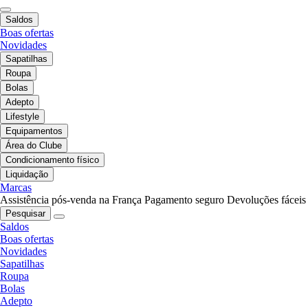
Saldos
Boas ofertas
Novidades
Sapatilhas
Roupa
Bolas
Adepto
Lifestyle
Equipamentos
Área do Clube
Condicionamento físico
Liquidação
Marcas
Assistência pós-venda na França
Pagamento seguro
Devoluções fáceis
Pesquisar
Saldos
Boas ofertas
Novidades
Sapatilhas
Roupa
Bolas
Adepto