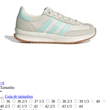
+9
Tamanho
*
Guia de tamanhos
36
36 2/3
37 1/3
38
38 2/3
39 1/3
40
40 2/3
41 1/3
42
42 2/3
43 1/3
44