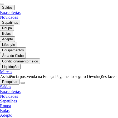
Saldos
Boas ofertas
Novidades
Sapatilhas
Roupa
Bolas
Adepto
Lifestyle
Equipamentos
Área do Clube
Condicionamento físico
Liquidação
Marcas
Assistência pós-venda na França
Pagamento seguro
Devoluções fáceis
Pesquisar
Saldos
Boas ofertas
Novidades
Sapatilhas
Roupa
Bolas
Adepto