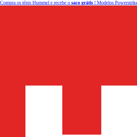
Compra os ténis Hummel e recebe o
saco grátis
! Modelos Powerstrike