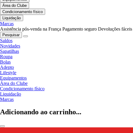
Área do Clube
Condicionamento físico
Liquidação
Marcas
Assistência pós-venda na França
Pagamento seguro
Devoluções fáceis
Pesquisar
Saldos
Novidades
Sapatilhas
Roupa
Bolas
Adepto
Lifestyle
Equipamentos
Área do Clube
Condicionamento físico
Liquidação
Marcas
Adicionando ao carrinho...