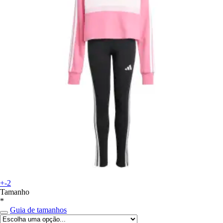
+-2
Tamanho
*
Guia de tamanhos