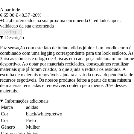
A partir de
€ 65,00
€ 48,37
-26%
+€ 2,42
oferecidos na sua proxima encomenda
Creditados apos a
validacao da sua encomenda
Loading...
Descrição
Faz sensação com este fato de treino adidas júnior. Um hoodie curto é
combinado com uma legging correspondente para um look estiloso. As
3 riscas icónicas e o logo de 3 riscas em cada peça adicionam um toque
desportivo. Ao optar por materiais reciclados, conseguimos reutilizar
materiais que já foram criados, o que ajuda a reduzir os resíduos. A
escolha de materiais renováveis ajudará a sair da nossa dependência de
recursos esgotáveis. Os nossos produtos feitos a partir de uma mistura
de matérias recicladas e renováveis contêm pelo menos 70% desses
materiais.
Informações adicionais
Marca
adidas
Cor
black/white/gretwo
Cor
Preto
Género
Mulher
Grupo etário
Júnior