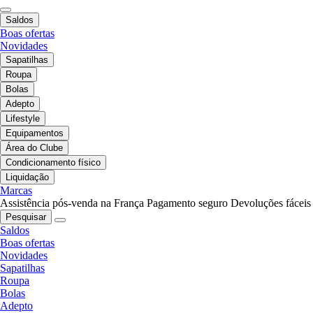
Saldos
Boas ofertas
Novidades
Sapatilhas
Roupa
Bolas
Adepto
Lifestyle
Equipamentos
Área do Clube
Condicionamento físico
Liquidação
Marcas
Assistência pós-venda na França
Pagamento seguro
Devoluções fáceis
Pesquisar
Saldos
Boas ofertas
Novidades
Sapatilhas
Roupa
Bolas
Adepto