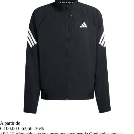
A partir de
€ 100,00
€ 63,66
-36%
+€ 3,18
oferecidos na sua proxima encomenda
Creditados apos a