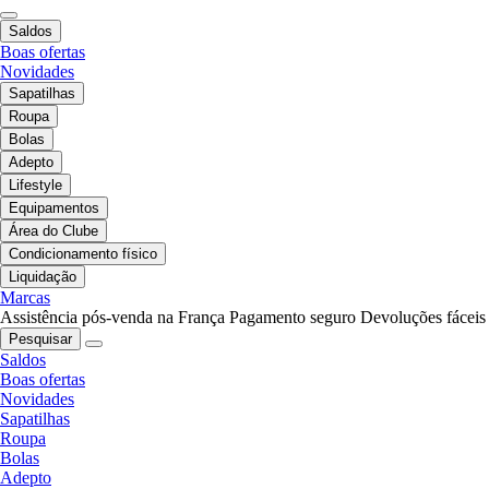
Saldos
Boas ofertas
Novidades
Sapatilhas
Roupa
Bolas
Adepto
Lifestyle
Equipamentos
Área do Clube
Condicionamento físico
Liquidação
Marcas
Assistência pós-venda na França
Pagamento seguro
Devoluções fáceis
Pesquisar
Saldos
Boas ofertas
Novidades
Sapatilhas
Roupa
Bolas
Adepto