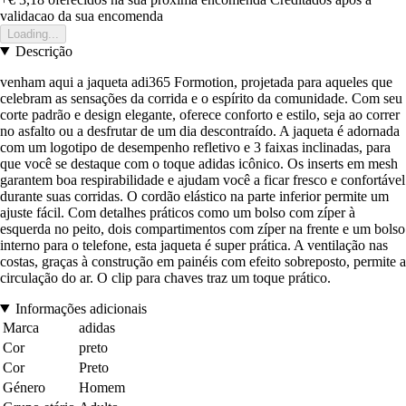
validacao da sua encomenda
Loading...
Descrição
venham aqui a jaqueta adi365 Formotion, projetada para aqueles que
celebram as sensações da corrida e o espírito da comunidade. Com seu
corte padrão e design elegante, oferece conforto e estilo, seja ao correr
no asfalto ou a desfrutar de um dia descontraído. A jaqueta é adornada
com um logotipo de desempenho refletivo e 3 faixas inclinadas, para
que você se destaque com o toque adidas icônico. Os inserts em mesh
garantem boa respirabilidade e ajudam você a ficar fresco e confortável
durante suas corridas. O cordão elástico na parte inferior permite um
ajuste fácil. Com detalhes práticos como um bolso com zíper à
esquerda no peito, dois compartimentos com zíper na frente e um bolso
interno para o telefone, esta jaqueta é super prática. A ventilação nas
costas, graças à construção em painéis com efeito sobreposto, permite a
circulação do ar. O clip para chaves traz um toque prático.
Informações adicionais
Marca
adidas
Cor
preto
Cor
Preto
Género
Homem