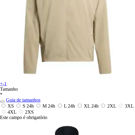
+-1
Tamanho
*
Guia de tamanhos
XS
S
24h
M
24h
L
24h
XL
24h
2XL
3XL
4XL
2XS
Este campo é obrigatório