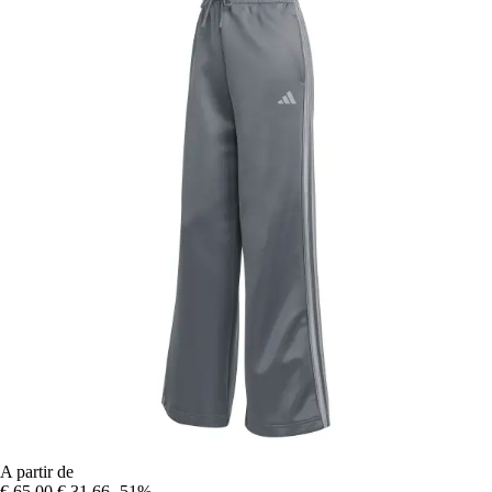
A partir de
€ 65,00
€ 31,66
-51%