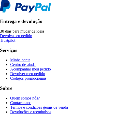
Entrega e devolução
30 dias para mudar de ideia
Devolva seu pedido
Trustpilot
Serviços
Minha conta
Centro de ajuda
Acompanhar meu pedido
Devolver meu pedido
Códigos promocionais
Sobre
Quem somos nós?
Contacte-nos
Termos e condições gerais de venda
Devoluções e reembolsos