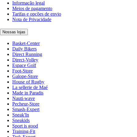
Informação legal
Meios de pagamento
Tarifas e opções de envio
Nota de Privacidade
Nossas lojas
Basket-Center
Daily Bikers
Direct Running
Direct-Volley
Espace Golf
Foot-Store
Galope-Store
House of Rugby
La sellerie de Maé
Made in Paradis
Nauti-wave
Pecheur-Store
Smash-Expert
Sneak'In
Sneakids
Sport is good
Training-Fit
Trek-Expert