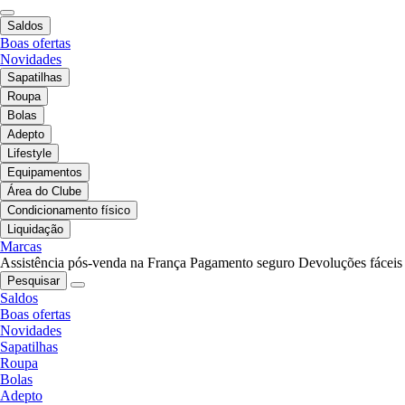
Saldos
Boas ofertas
Novidades
Sapatilhas
Roupa
Bolas
Adepto
Lifestyle
Equipamentos
Área do Clube
Condicionamento físico
Liquidação
Marcas
Assistência pós-venda na França
Pagamento seguro
Devoluções fáceis
Pesquisar
Saldos
Boas ofertas
Novidades
Sapatilhas
Roupa
Bolas
Adepto