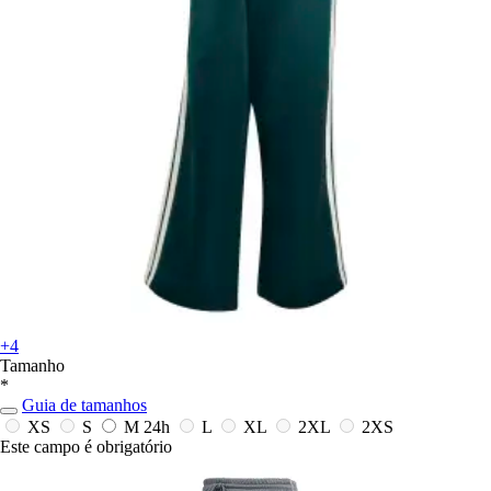
+4
Tamanho
*
Guia de tamanhos
XS
S
M
24h
L
XL
2XL
2XS
Este campo é obrigatório