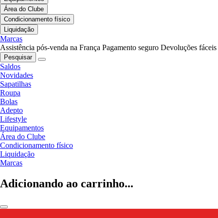
Área do Clube
Condicionamento físico
Liquidação
Marcas
Assistência pós-venda na França
Pagamento seguro
Devoluções fáceis
Pesquisar
Saldos
Novidades
Sapatilhas
Roupa
Bolas
Adepto
Lifestyle
Equipamentos
Área do Clube
Condicionamento físico
Liquidação
Marcas
Adicionando ao carrinho...