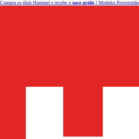
Compra os ténis Hummel e recebe o
saco grátis
! Modelos Powerstrike