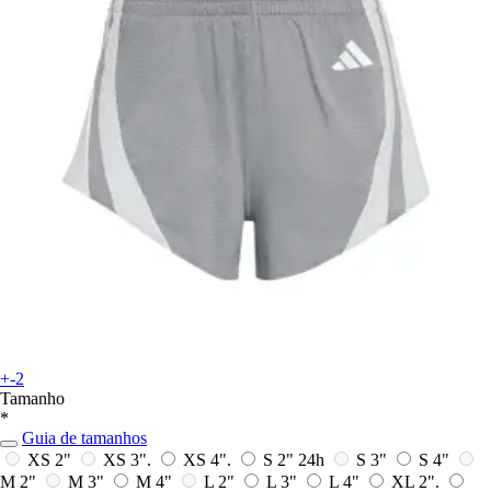
+-2
Tamanho
*
Guia de tamanhos
XS 2"
XS 3".
XS 4".
S 2"
24h
S 3"
S 4"
M 2"
M 3"
M 4"
L 2"
L 3"
L 4"
XL 2".