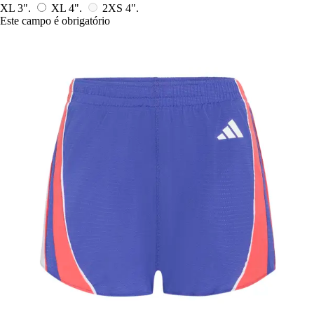
XL 3".
XL 4".
2XS 4".
Este campo é obrigatório