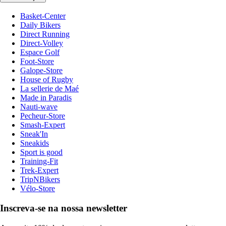
Basket-Center
Daily Bikers
Direct Running
Direct-Volley
Espace Golf
Foot-Store
Galope-Store
House of Rugby
La sellerie de Maé
Made in Paradis
Nauti-wave
Pecheur-Store
Smash-Expert
Sneak'In
Sneakids
Sport is good
Training-Fit
Trek-Expert
TripNBikers
Vélo-Store
Inscreva-se na nossa newsletter