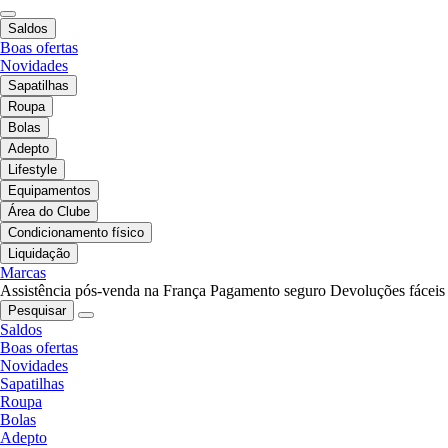
Saldos
Boas ofertas
Novidades
Sapatilhas
Roupa
Bolas
Adepto
Lifestyle
Equipamentos
Área do Clube
Condicionamento físico
Liquidação
Marcas
Assistência pós-venda na França
Pagamento seguro
Devoluções fáceis
Pesquisar
Saldos
Boas ofertas
Novidades
Sapatilhas
Roupa
Bolas
Adepto