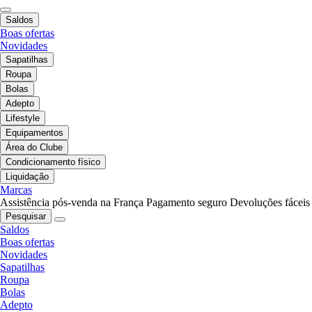
Saldos
Boas ofertas
Novidades
Sapatilhas
Roupa
Bolas
Adepto
Lifestyle
Equipamentos
Área do Clube
Condicionamento físico
Liquidação
Marcas
Assistência pós-venda na França
Pagamento seguro
Devoluções fáceis
Pesquisar
Saldos
Boas ofertas
Novidades
Sapatilhas
Roupa
Bolas
Adepto