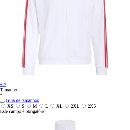
+-2
Tamanho
*
Guia de tamanhos
XS
S
M
L
XL
2XL
2XS
Este campo é obrigatório