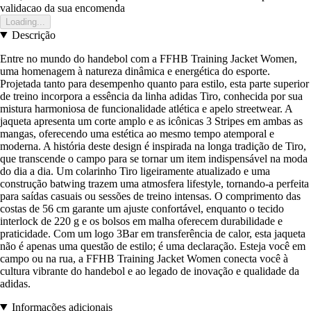
validacao da sua encomenda
Loading...
Descrição
Entre no mundo do handebol com a FFHB Training Jacket Women,
uma homenagem à natureza dinâmica e energética do esporte.
Projetada tanto para desempenho quanto para estilo, esta parte superior
de treino incorpora a essência da linha adidas Tiro, conhecida por sua
mistura harmoniosa de funcionalidade atlética e apelo streetwear. A
jaqueta apresenta um corte amplo e as icônicas 3 Stripes em ambas as
mangas, oferecendo uma estética ao mesmo tempo atemporal e
moderna. A história deste design é inspirada na longa tradição de Tiro,
que transcende o campo para se tornar um item indispensável na moda
do dia a dia. Um colarinho Tiro ligeiramente atualizado e uma
construção batwing trazem uma atmosfera lifestyle, tornando-a perfeita
para saídas casuais ou sessões de treino intensas. O comprimento das
costas de 56 cm garante um ajuste confortável, enquanto o tecido
interlock de 220 g e os bolsos em malha oferecem durabilidade e
praticidade. Com um logo 3Bar em transferência de calor, esta jaqueta
não é apenas uma questão de estilo; é uma declaração. Esteja você em
campo ou na rua, a FFHB Training Jacket Women conecta você à
cultura vibrante do handebol e ao legado de inovação e qualidade da
adidas.
Informações adicionais