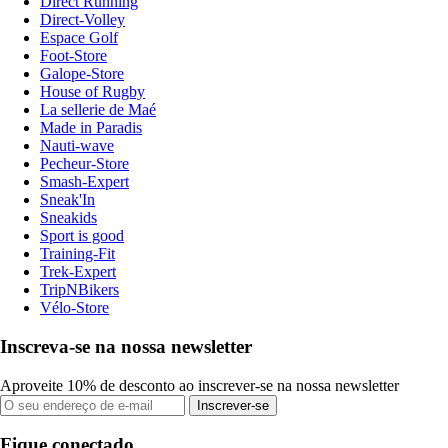
Direct Running
Direct-Volley
Espace Golf
Foot-Store
Galope-Store
House of Rugby
La sellerie de Maé
Made in Paradis
Nauti-wave
Pecheur-Store
Smash-Expert
Sneak'In
Sneakids
Sport is good
Training-Fit
Trek-Expert
TripNBikers
Vélo-Store
Inscreva-se na nossa newsletter
Aproveite 10% de desconto ao inscrever-se na nossa newsletter
Inscrever-se
Fique conectado