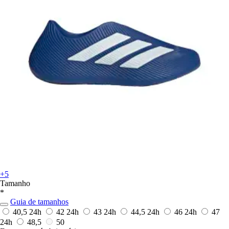
+5
Tamanho
*
Guia de tamanhos
40,5
24h
42
24h
43
24h
44,5
24h
46
24h
47
24h
48,5
50