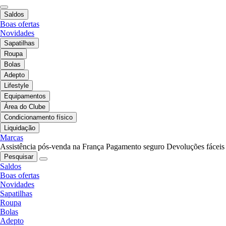
Saldos
Boas ofertas
Novidades
Sapatilhas
Roupa
Bolas
Adepto
Lifestyle
Equipamentos
Área do Clube
Condicionamento físico
Liquidação
Marcas
Assistência pós-venda na França
Pagamento seguro
Devoluções fáceis
Pesquisar
Saldos
Boas ofertas
Novidades
Sapatilhas
Roupa
Bolas
Adepto