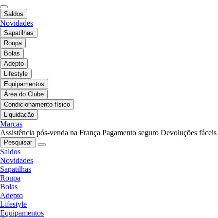
Saldos
Novidades
Sapatilhas
Roupa
Bolas
Adepto
Lifestyle
Equipamentos
Área do Clube
Condicionamento físico
Liquidação
Marcas
Assistência pós-venda na França
Pagamento seguro
Devoluções fáceis
Pesquisar
Saldos
Novidades
Sapatilhas
Roupa
Bolas
Adepto
Lifestyle
Equipamentos