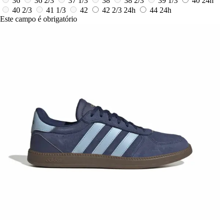
36
36 2/3
37 1/3
38
38 2/3
39 1/3
40
24h
40 2/3
41 1/3
42
42 2/3
24h
44
24h
Este campo é obrigatório