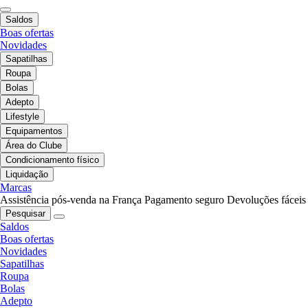
Saldos
Boas ofertas
Novidades
Sapatilhas
Roupa
Bolas
Adepto
Lifestyle
Equipamentos
Área do Clube
Condicionamento físico
Liquidação
Marcas
Assistência pós-venda na França
Pagamento seguro
Devoluções fáceis
Pesquisar
Saldos
Boas ofertas
Novidades
Sapatilhas
Roupa
Bolas
Adepto