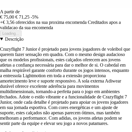
A partir de
€ 75,00
€ 71,25
-5%
+€ 3,56
oferecidos na sua proxima encomenda
Creditados apos a
validacao da sua encomenda
Loading...
Descrição
Crazyflight 7 Junior é projetado para jovens jogadores de voleibol que
querem fazer sensação em quadra. Com o mesmo design audacioso
que os modelos profissionais, estes calçados oferecem aos jovens
atletas a confiança necessária para dar o melhor de si. O cabedal em
malha respirável garante conforto durante os jogos intensos, enquanto
a entressola Lightmotion em toda a extensão proporciona
amortecimento leve e suporte responsivo. A sola externa Adiwear
durável oferece excelente aderência para movimentos
multidimensionais, tornando-a perfeita para o jogo em ambientes
fechados. Adote o estilo vibrante e a funcionalidade de Crazyflight 7
Junior, onde cada detalhe é projetado para apoiar os jovens jogadores
em sua jornada esportiva. Com cores energéticas e um ajuste de
suporte, estes calçados não apenas parecem ótimos, mas também
melhoram a performance. Com adidas, os jovens atletas podem se
sentir parte da equipe e elevar seu jogo a novos patamares.