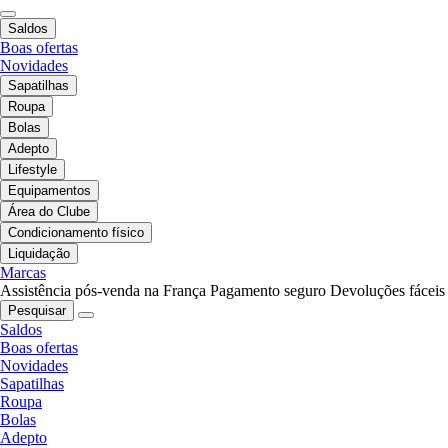
Saldos
Boas ofertas
Novidades
Sapatilhas
Roupa
Bolas
Adepto
Lifestyle
Equipamentos
Área do Clube
Condicionamento físico
Liquidação
Marcas
Assistência pós-venda na França
Pagamento seguro
Devoluções fáceis
Pesquisar
Saldos
Boas ofertas
Novidades
Sapatilhas
Roupa
Bolas
Adepto