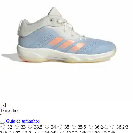
+-1
Tamanho
*
Guia de tamanhos
32
33
33,5
34
35
35,5
36
24h
36 2/3
24h
37 1/3
24h
38
24h
38 2/3
24h
39 1/3
24h