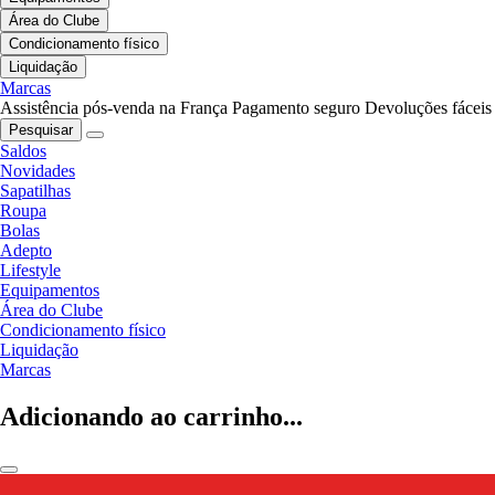
Área do Clube
Condicionamento físico
Liquidação
Marcas
Assistência pós-venda na França
Pagamento seguro
Devoluções fáceis
Pesquisar
Saldos
Novidades
Sapatilhas
Roupa
Bolas
Adepto
Lifestyle
Equipamentos
Área do Clube
Condicionamento físico
Liquidação
Marcas
Adicionando ao carrinho...