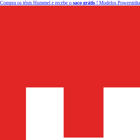
Compra os ténis Hummel e recebe o
saco grátis
! Modelos Powerstrike