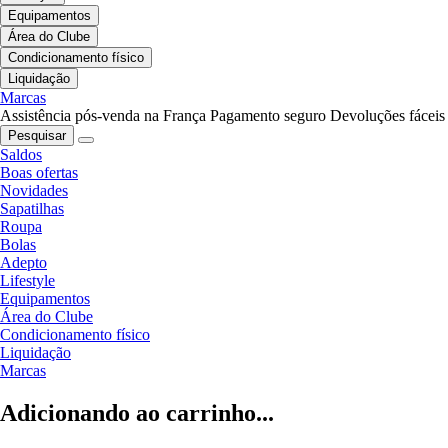
Equipamentos
Área do Clube
Condicionamento físico
Liquidação
Marcas
Assistência pós-venda na França
Pagamento seguro
Devoluções fáceis
Pesquisar
Saldos
Boas ofertas
Novidades
Sapatilhas
Roupa
Bolas
Adepto
Lifestyle
Equipamentos
Área do Clube
Condicionamento físico
Liquidação
Marcas
Adicionando ao carrinho...