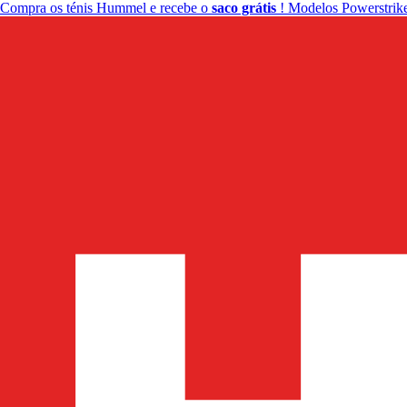
Compra os ténis Hummel e recebe o
saco grátis
! Modelos Powerstrike