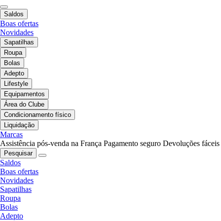
Saldos
Boas ofertas
Novidades
Sapatilhas
Roupa
Bolas
Adepto
Lifestyle
Equipamentos
Área do Clube
Condicionamento físico
Liquidação
Marcas
Assistência pós-venda na França
Pagamento seguro
Devoluções fáceis
Pesquisar
Saldos
Boas ofertas
Novidades
Sapatilhas
Roupa
Bolas
Adepto