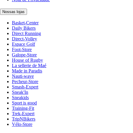
Nossas lojas
Basket-Center
Daily Bikers
Direct Running
Direct-Volley
Espace Golf
Foot-Store
Galope-Store
House of Rugby
La sellerie de Maé
Made in Paradis
Nauti-wave
Pecheur-Store
Smash-Expert
Sneak'In
Sneakids
Sport is good
Training-Fit
Trek-Expert
TripNBikers
Vélo-Store