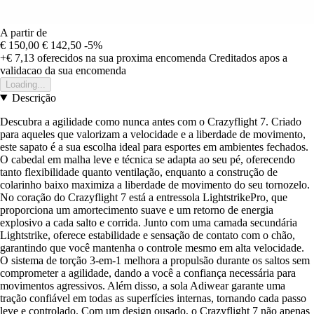
A partir de
€ 150,00
€ 142,50
-5%
+€ 7,13
oferecidos na sua proxima encomenda
Creditados apos a
validacao da sua encomenda
Loading...
Descrição
Descubra a agilidade como nunca antes com o Crazyflight 7. Criado
para aqueles que valorizam a velocidade e a liberdade de movimento,
este sapato é a sua escolha ideal para esportes em ambientes fechados.
O cabedal em malha leve e técnica se adapta ao seu pé, oferecendo
tanto flexibilidade quanto ventilação, enquanto a construção de
colarinho baixo maximiza a liberdade de movimento do seu tornozelo.
No coração do Crazyflight 7 está a entressola LightstrikePro, que
proporciona um amortecimento suave e um retorno de energia
explosivo a cada salto e corrida. Junto com uma camada secundária
Lightstrike, oferece estabilidade e sensação de contato com o chão,
garantindo que você mantenha o controle mesmo em alta velocidade.
O sistema de torção 3-em-1 melhora a propulsão durante os saltos sem
comprometer a agilidade, dando a você a confiança necessária para
movimentos agressivos. Além disso, a sola Adiwear garante uma
tração confiável em todas as superfícies internas, tornando cada passo
leve e controlado. Com um design ousado, o Crazyflight 7 não apenas