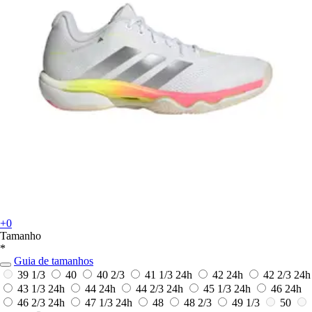
+0
Tamanho
*
Guia de tamanhos
39 1/3
40
40 2/3
41 1/3
24h
42
24h
42 2/3
24h
43 1/3
24h
44
24h
44 2/3
24h
45 1/3
24h
46
24h
46 2/3
24h
47 1/3
24h
48
48 2/3
49 1/3
50