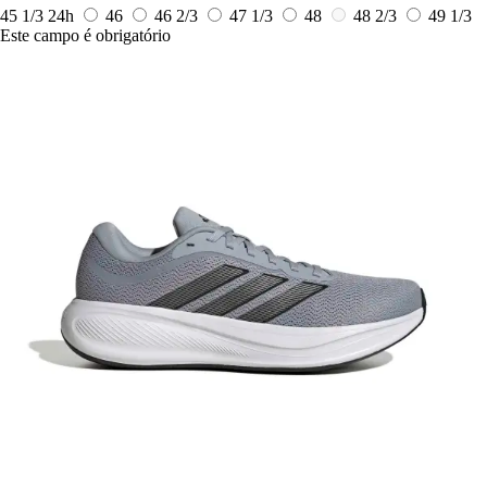
45 1/3
24h
46
46 2/3
47 1/3
48
48 2/3
49 1/3
Este campo é obrigatório