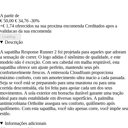
A partir de
€ 50,00
€ 34,76
-30%
+€ 1,74
oferecidos na sua proxima encomenda
Creditados apos a
validacao da sua encomenda
Loading...
Descrição
A sapatilha Response Runner 2 foi projetada para aqueles que adoram
a sensação de correr. O logo adidas é sinônimo de qualidade, e este
modelo não é exceção. Com seu cabedal em malha respirável, esta
sapatilha oferece um ajuste perfeito, mantendo seus pés
confortavelmente frescos. A entressola Cloudfoam proporciona
máximo conforto, com um amortecimento ultra macio a cada passada.
Seja se você está se preparando para uma maratona ou para uma
corrida descontraída, ela foi feita para apoiar cada um dos seus
movimentos. A sola exterior em borracha durável garante uma tração
ideal para mais estabilidade em diversas superfícies. A palmilha
antimicrobiana Ortholite assegura seu conforto, quilômetro após
quilômetro. Com esta sapatilha, você não apenas corre, você impõe seu
estilo.
Informações adicionais