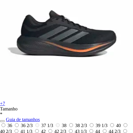
+7
Tamanho
*
Guia de tamanhos
36
36 2/3
37 1/3
38
38 2/3
39 1/3
40
40 2/3
41 1/3
42
42 2/3
43 1/3
44
44 2/3