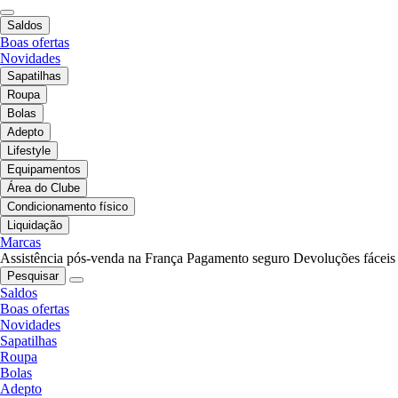
Saldos
Boas ofertas
Novidades
Sapatilhas
Roupa
Bolas
Adepto
Lifestyle
Equipamentos
Área do Clube
Condicionamento físico
Liquidação
Marcas
Assistência pós-venda na França
Pagamento seguro
Devoluções fáceis
Pesquisar
Saldos
Boas ofertas
Novidades
Sapatilhas
Roupa
Bolas
Adepto