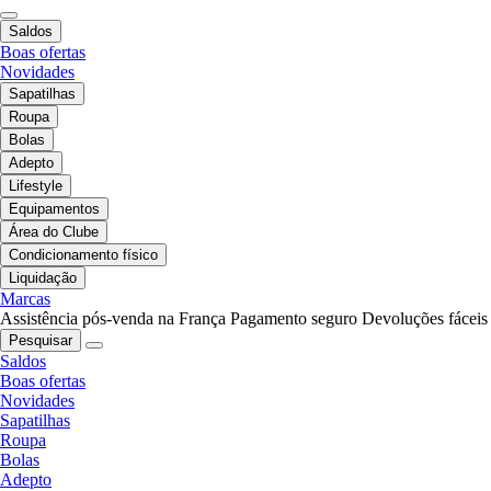
Saldos
Boas ofertas
Novidades
Sapatilhas
Roupa
Bolas
Adepto
Lifestyle
Equipamentos
Área do Clube
Condicionamento físico
Liquidação
Marcas
Assistência pós-venda na França
Pagamento seguro
Devoluções fáceis
Pesquisar
Saldos
Boas ofertas
Novidades
Sapatilhas
Roupa
Bolas
Adepto