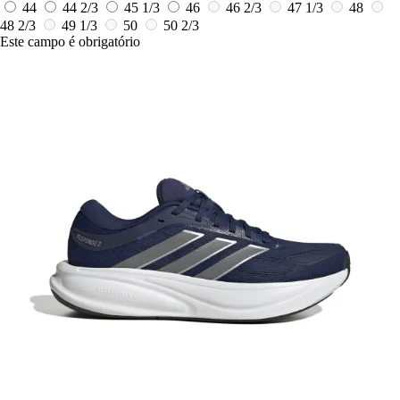
44
44 2/3
45 1/3
46
46 2/3
47 1/3
48
48 2/3
49 1/3
50
50 2/3
Este campo é obrigatório