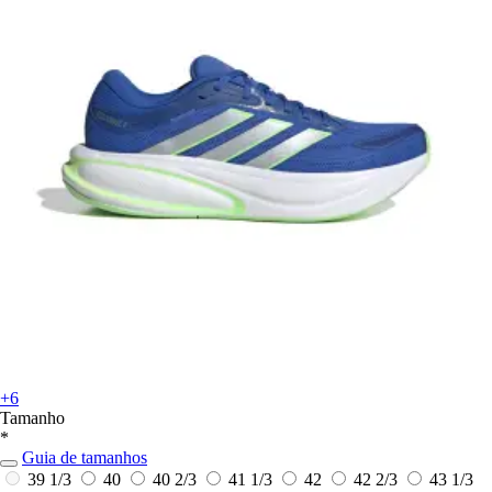
+6
Tamanho
*
Guia de tamanhos
39 1/3
40
40 2/3
41 1/3
42
42 2/3
43 1/3