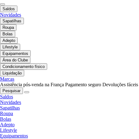
Saldos
Novidades
Sapatilhas
Roupa
Bolas
Adepto
Lifestyle
Equipamentos
Área do Clube
Condicionamento físico
Liquidação
Marcas
Assistência pós-venda na França
Pagamento seguro
Devoluções fáceis
Pesquisar
Saldos
Novidades
Sapatilhas
Roupa
Bolas
Adepto
Lifestyle
Equipamentos