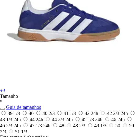
+3
Tamanho
*
Guia de tamanhos
39 1/3
40
40 2/3
41 1/3
42
24h
42 2/3
24h
43 1/3
24h
44
24h
44 2/3
24h
45 1/3
24h
46
24h
46 2/3
24h
47 1/3
24h
48
48 2/3
49 1/3
50
50
2/3
51 1/3