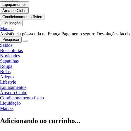
Equipamentos
Área do Clube
Condicionamento físico
Liquidação
Marcas
Assistência pós-venda na França
Pagamento seguro
Devoluções fáceis
Pesquisar
Saldos
Boas ofertas
Novidades
Sapatilhas
Roupa
Bolas
Adepto
Lifestyle
Equipamentos
Área do Clube
Condicionamento físico
Liquidação
Marcas
Adicionando ao carrinho...