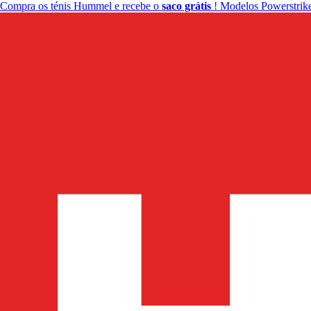
Compra os ténis Hummel e recebe o
saco grátis
! Modelos Powerstrike