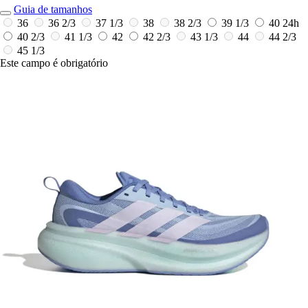
Guia de tamanhos
36
36 2/3
37 1/3
38
38 2/3
39 1/3
40
24h
40 2/3
41 1/3
42
42 2/3
43 1/3
44
44 2/3
45 1/3
Este campo é obrigatório