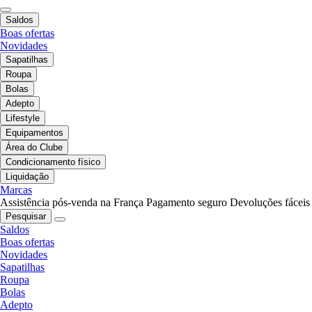
Saldos
Boas ofertas
Novidades
Sapatilhas
Roupa
Bolas
Adepto
Lifestyle
Equipamentos
Área do Clube
Condicionamento físico
Liquidação
Marcas
Assistência pós-venda na França
Pagamento seguro
Devoluções fáceis
Pesquisar
Saldos
Boas ofertas
Novidades
Sapatilhas
Roupa
Bolas
Adepto