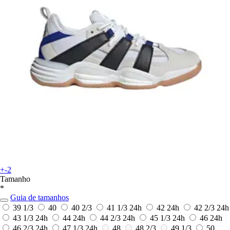
+-2
Tamanho
*
Guia de tamanhos
39 1/3
40
40 2/3
41 1/3
24h
42
24h
42 2/3
24h
43 1/3
24h
44
24h
44 2/3
24h
45 1/3
24h
46
24h
46 2/3
24h
47 1/3
24h
48
48 2/3
49 1/3
50