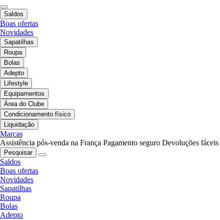
Saldos
Boas ofertas
Novidades
Sapatilhas
Roupa
Bolas
Adepto
Lifestyle
Equipamentos
Área do Clube
Condicionamento físico
Liquidação
Marcas
Assistência pós-venda na França
Pagamento seguro
Devoluções fáceis
Pesquisar
Saldos
Boas ofertas
Novidades
Sapatilhas
Roupa
Bolas
Adepto