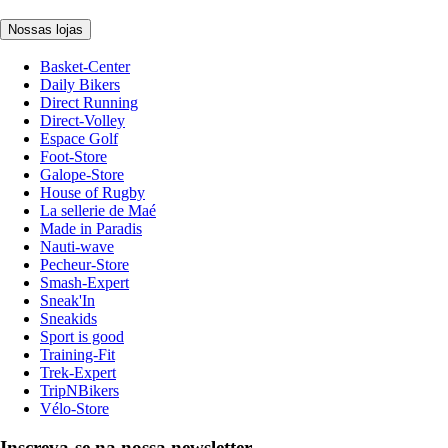
Nossas lojas
Basket-Center
Daily Bikers
Direct Running
Direct-Volley
Espace Golf
Foot-Store
Galope-Store
House of Rugby
La sellerie de Maé
Made in Paradis
Nauti-wave
Pecheur-Store
Smash-Expert
Sneak'In
Sneakids
Sport is good
Training-Fit
Trek-Expert
TripNBikers
Vélo-Store
Inscreva-se na nossa newsletter