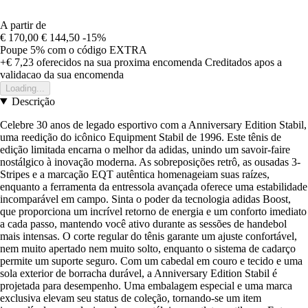
A partir de
€ 170,00
€ 144,50
-15%
Poupe 5%
com o código
EXTRA
+€ 7,23
oferecidos na sua proxima encomenda
Creditados apos a
validacao da sua encomenda
Loading...
Descrição
Celebre 30 anos de legado esportivo com a Anniversary Edition Stabil,
uma reedição do icônico Equipment Stabil de 1996. Este tênis de
edição limitada encarna o melhor da adidas, unindo um savoir-faire
nostálgico à inovação moderna. As sobreposições retrô, as ousadas 3-
Stripes e a marcação EQT autêntica homenageiam suas raízes,
enquanto a ferramenta da entressola avançada oferece uma estabilidade
incomparável em campo. Sinta o poder da tecnologia adidas Boost,
que proporciona um incrível retorno de energia e um conforto imediato
a cada passo, mantendo você ativo durante as sessões de handebol
mais intensas. O corte regular do tênis garante um ajuste confortável,
nem muito apertado nem muito solto, enquanto o sistema de cadarço
permite um suporte seguro. Com um cabedal em couro e tecido e uma
sola exterior de borracha durável, a Anniversary Edition Stabil é
projetada para desempenho. Uma embalagem especial e uma marca
exclusiva elevam seu status de coleção, tornando-se um item