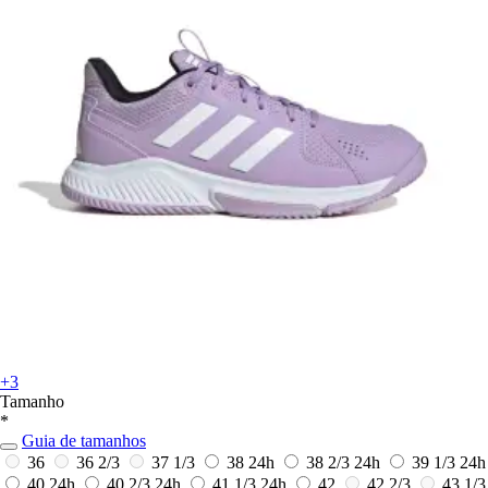
+3
Tamanho
*
Guia de tamanhos
36
36 2/3
37 1/3
38
24h
38 2/3
24h
39 1/3
24h
40
24h
40 2/3
24h
41 1/3
24h
42
42 2/3
43 1/3