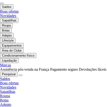
Saldos
Boas ofertas
Novidades
Sapatilhas
Roupa
Bolas
Adepto
Lifestyle
Equipamentos
Área do Clube
Condicionamento físico
Liquidação
Marcas
Assistência pós-venda na França
Pagamento seguro
Devoluções fáceis
Pesquisar
Saldos
Boas ofertas
Novidades
Sapatilhas
Roupa
Bolas
Adepto