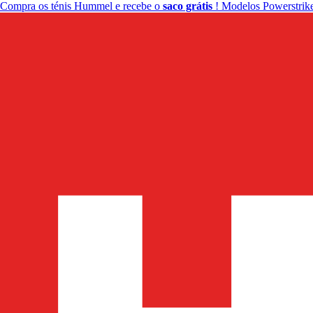
Compra os ténis Hummel e recebe o
saco grátis
! Modelos Powerstrike