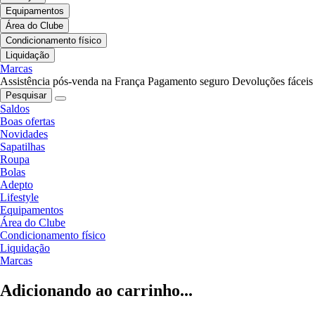
Equipamentos
Área do Clube
Condicionamento físico
Liquidação
Marcas
Assistência pós-venda na França
Pagamento seguro
Devoluções fáceis
Pesquisar
Saldos
Boas ofertas
Novidades
Sapatilhas
Roupa
Bolas
Adepto
Lifestyle
Equipamentos
Área do Clube
Condicionamento físico
Liquidação
Marcas
Adicionando ao carrinho...