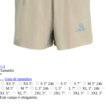
+-1
Tamanho
*
Guia de tamanhos
XS 3".
XS 5".
S 3"
24h
S 5"
S 7"
M 3"
24h
M 5"
M 7"
L 3"
24h
L 5"
L 7"
XL 3".
24h
XL 5".
XL 7".
2XL 5".
2XL 7".
3XL 5"
3XL 3"
Este campo é obrigatório