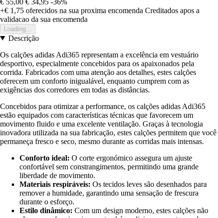
€ 55,00
€ 34,95
-36%
+€ 1,75
oferecidos na sua proxima encomenda
Creditados apos a
validacao da sua encomenda
Loading...
Descrição
Os calções adidas Adi365 representam a excelência em vestuário
desportivo, especialmente concebidos para os apaixonados pela
corrida. Fabricados com uma atenção aos detalhes, estes calções
oferecem um conforto inigualável, enquanto cumprem com as
exigências dos corredores em todas as distâncias.
Concebidos para otimizar a performance, os calções adidas Adi365
estão equipados com características técnicas que favorecem um
movimento fluido e uma excelente ventilação. Graças à tecnologia
inovadora utilizada na sua fabricação, estes calções permitem que você
permaneça fresco e seco, mesmo durante as corridas mais intensas.
Conforto ideal:
O corte ergonómico assegura um ajuste
confortável sem constrangimentos, permitindo uma grande
liberdade de movimento.
Materiais respiráveis:
Os tecidos leves são desenhados para
remover a humidade, garantindo uma sensação de frescura
durante o esforço.
Estilo dinâmico:
Com um design moderno, estes calções não