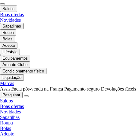
Saldos
Boas ofertas
Novidades
Sapatilhas
Roupa
Bolas
Adepto
Lifestyle
Equipamentos
Área do Clube
Condicionamento físico
Liquidação
Marcas
Assistência pós-venda na França
Pagamento seguro
Devoluções fáceis
Pesquisar
Saldos
Boas ofertas
Novidades
Sapatilhas
Roupa
Bolas
Adepto