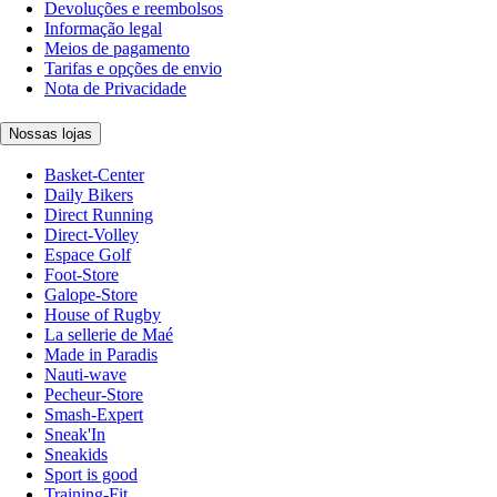
Devoluções e reembolsos
Informação legal
Meios de pagamento
Tarifas e opções de envio
Nota de Privacidade
Nossas lojas
Basket-Center
Daily Bikers
Direct Running
Direct-Volley
Espace Golf
Foot-Store
Galope-Store
House of Rugby
La sellerie de Maé
Made in Paradis
Nauti-wave
Pecheur-Store
Smash-Expert
Sneak'In
Sneakids
Sport is good
Training-Fit