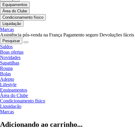
Equipamentos
Área do Clube
Condicionamento físico
Liquidação
Marcas
Assistência pós-venda na França
Pagamento seguro
Devoluções fáceis
Pesquisar
Saldos
Boas ofertas
Novidades
Sapatilhas
Roupa
Bolas
Adepto
Lifestyle
Equipamentos
Área do Clube
Condicionamento físico
Liquidação
Marcas
Adicionando ao carrinho...