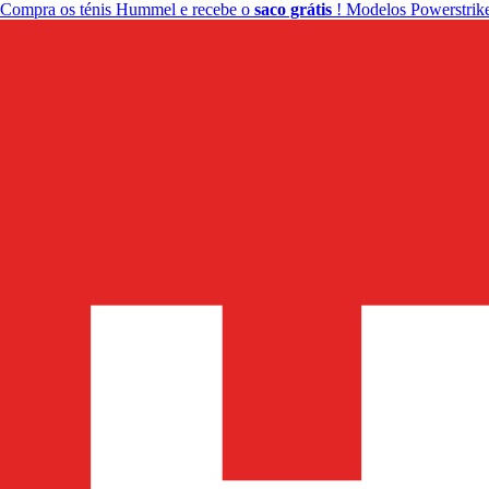
Compra os ténis Hummel e recebe o
saco grátis
! Modelos Powerstrike