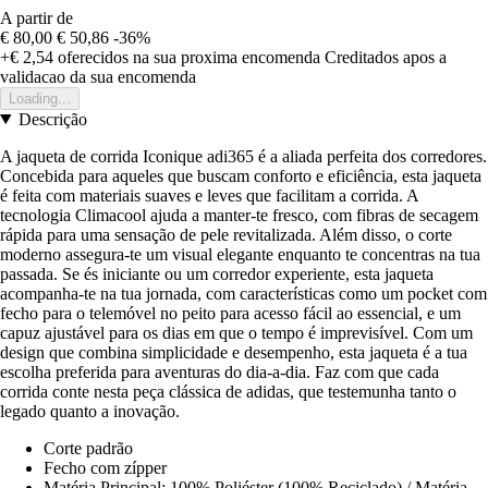
A partir de
€ 80,00
€ 50,86
-36%
+€ 2,54
oferecidos na sua proxima encomenda
Creditados apos a
validacao da sua encomenda
Loading...
Descrição
A jaqueta de corrida Iconique adi365 é a aliada perfeita dos corredores.
Concebida para aqueles que buscam conforto e eficiência, esta jaqueta
é feita com materiais suaves e leves que facilitam a corrida. A
tecnologia Climacool ajuda a manter-te fresco, com fibras de secagem
rápida para uma sensação de pele revitalizada. Além disso, o corte
moderno assegura-te um visual elegante enquanto te concentras na tua
passada. Se és iniciante ou um corredor experiente, esta jaqueta
acompanha-te na tua jornada, com características como um pocket com
fecho para o telemóvel no peito para acesso fácil ao essencial, e um
capuz ajustável para os dias em que o tempo é imprevisível. Com um
design que combina simplicidade e desempenho, esta jaqueta é a tua
escolha preferida para aventuras do dia-a-dia. Faz com que cada
corrida conte nesta peça clássica de adidas, que testemunha tanto o
legado quanto a inovação.
Corte padrão
Fecho com zípper
Matéria Principal: 100% Poliéster (100% Reciclado) / Matéria