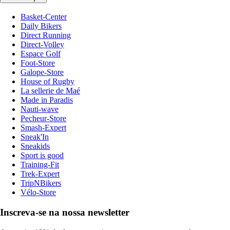
Basket-Center
Daily Bikers
Direct Running
Direct-Volley
Espace Golf
Foot-Store
Galope-Store
House of Rugby
La sellerie de Maé
Made in Paradis
Nauti-wave
Pecheur-Store
Smash-Expert
Sneak'In
Sneakids
Sport is good
Training-Fit
Trek-Expert
TripNBikers
Vélo-Store
Inscreva-se na nossa newsletter