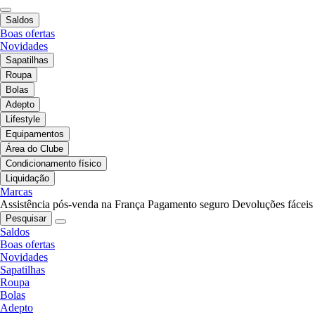
Saldos
Boas ofertas
Novidades
Sapatilhas
Roupa
Bolas
Adepto
Lifestyle
Equipamentos
Área do Clube
Condicionamento físico
Liquidação
Marcas
Assistência pós-venda na França
Pagamento seguro
Devoluções fáceis
Pesquisar
Saldos
Boas ofertas
Novidades
Sapatilhas
Roupa
Bolas
Adepto