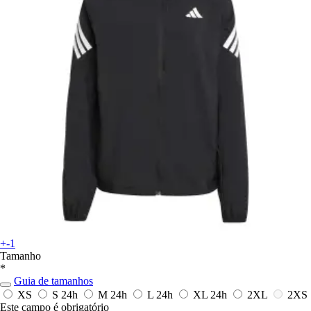
+-1
Tamanho
*
Guia de tamanhos
XS
S
24h
M
24h
L
24h
XL
24h
2XL
2XS
Este campo é obrigatório