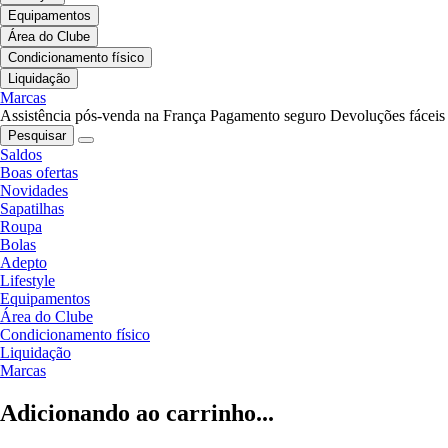
Equipamentos
Área do Clube
Condicionamento físico
Liquidação
Marcas
Assistência pós-venda na França
Pagamento seguro
Devoluções fáceis
Pesquisar
Saldos
Boas ofertas
Novidades
Sapatilhas
Roupa
Bolas
Adepto
Lifestyle
Equipamentos
Área do Clube
Condicionamento físico
Liquidação
Marcas
Adicionando ao carrinho...