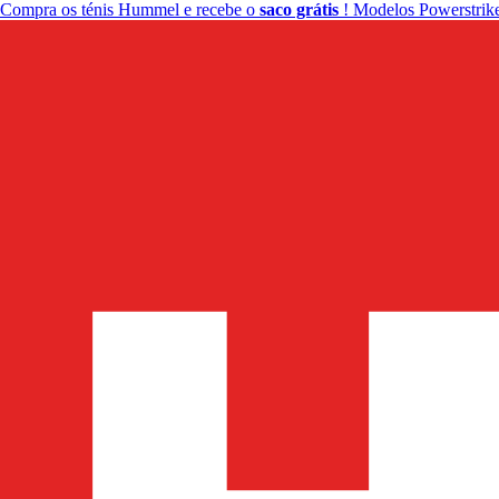
Compra os ténis Hummel e recebe o
saco grátis
! Modelos Powerstrike