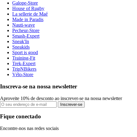
Galope-Store
House of Rugby
La sellerie de Maé
Made in Paradis
Nauti-wave
Pecheur-Store
Smash-Expert
Sneak'In
Sneakids
Sport is good
Training-Fit
Trek-Expert
TripNBikers
Vélo-Store
Inscreva-se na nossa newsletter
Aproveite 10% de desconto ao inscrever-se na nossa newsletter
Inscrever-se
Fique conectado
Encontre-nos nas redes sociais