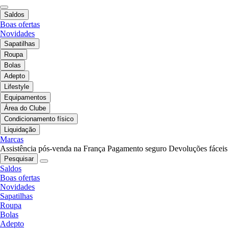
Saldos
Boas ofertas
Novidades
Sapatilhas
Roupa
Bolas
Adepto
Lifestyle
Equipamentos
Área do Clube
Condicionamento físico
Liquidação
Marcas
Assistência pós-venda na França
Pagamento seguro
Devoluções fáceis
Pesquisar
Saldos
Boas ofertas
Novidades
Sapatilhas
Roupa
Bolas
Adepto